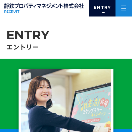
ENTRY
RECRUIT
ABOUT US
私たちについて
ENTRY
３つのキーワードで知る！
エントリー
静鉄プロパティマネジメント
すごいぞ！セノバ
WORK
仕事について
事業紹介
業務紹介
PEOPLE
社員紹介
開発事業部 谷川 順一