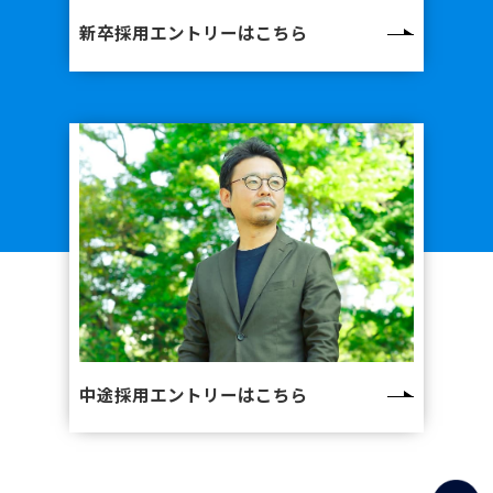
セノバ事業部 久保田 花央
新卒採用エントリーは
こちら
施設管理事業部 長島 貴宏
セノバ事業部 花崎 陸
SPECIAL
スペシャル
キャリア社員座談会
RECRUIT
採用情報
教育・キャリア
福利厚生
募集要項
中途採用エントリーは
こちら