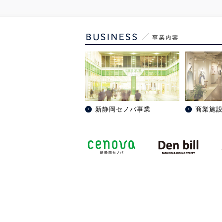
第8回日本ＳＣ大賞「ＥＳ賞」
2019.05.28
第21回テナントが選んだディベ
2019.05.28
新静岡セノバ事業
商業施